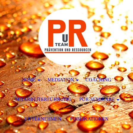
HOME
MEDIATION
COACHING
MITARBEITERFÜHRUNG
PUR-SEMINARE
UNTERNEHMEN
PUBLIKATIONEN