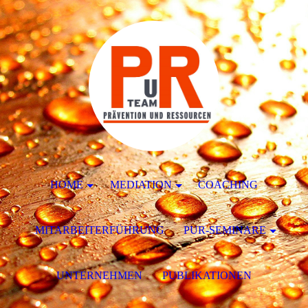
HOME
MEDIATION
COACHING
MITARBEITERFÜHRUNG
PUR-SEMINARE
UNTERNEHMEN
PUBLIKATIONEN